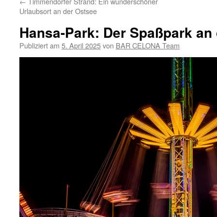
←
Timmendorfer Strand: Ein wunderschöner
Urlaubsort an der Ostsee
Hansa-Park: Der Spaßpark an 
Publiziert am
5. April 2025
von
BAR CELONA Team