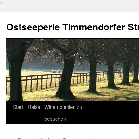
">
Ostseeperle Timmendorfer St
Zum
Start
Raise
Wir empfehlen zu
Inhalt
besuchen
springen