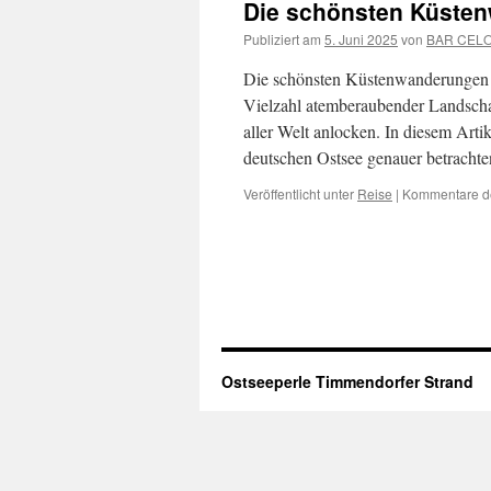
Die schönsten Küsten
Publiziert am
5. Juni 2025
von
BAR CEL
Die schönsten Küstenwanderungen a
Vielzahl atemberaubender Landscha
aller Welt anlocken. In diesem Art
deutschen Ostsee genauer betrach
Veröffentlicht unter
Reise
|
Kommentare de
Ostseeperle Timmendorfer Strand