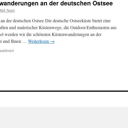
wanderungen an der deutschen Ostsee
ONA Team
n der deutschen Ostsee Die deutsche Ostseeküste bietet eine
ften und malerischer Küstenwege, die Outdoor-Enthusiasten aus
ikel werden wir die schönsten Küstenwanderungen an der
ten und Ihnen …
Weiterlesen
→
für
aktiviert
Die
schönsten
Küstenwanderungen
an
der
deutschen
Ostsee