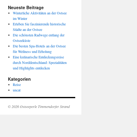
Neueste Beitrage
Winterliche Aktivitäten an der Ostsee
im Winter
Erleben Sie faszinierende historische
Städte an der Ostsee
Die schönsten Radwege entlang der
Ostseeküste
Die besten Spa-Hotels an der Ostsee
für Wellness und Erholung
Eine kulinarische Entdeckungsreise
durch Norddeutschland: Spezialitäten
und Highlights entdecken
Kategorien
Reise
uncat
© 2026 Ostseeperle Timmendorfer Strand