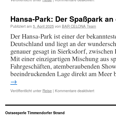
Die
Fischküche
Deutschland
Hansa-Park: Der Spaßpark an 
Publiziert am
5. April 2025
von
BAR CELONA Team
Der Hansa-Park ist einer der bekanntest
Deutschland und liegt an der wundersc
genauer gesagt in Sierksdorf, zwischen
Mit einer einzigartigen Mischung aus 
Fahrgeschäften, atemberaubenden Show
beeindruckenden Lage direkt am Meer 
→
für
Veröffentlicht unter
Reise
|
Kommentare deaktiviert
Hansa-
Park:
Der
Spaßpark
Ostseeperle Timmendorfer Strand