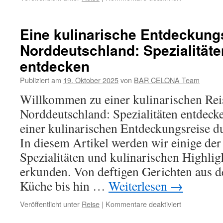
Die
besten
Spa-
Eine kulinarische Entdeckung
Hotels
Norddeutschland: Spezialitäte
an
der
entdecken
Ostsee
für
Publiziert am
19. Oktober 2025
von
BAR CELONA Team
Wellness
Willkommen zu einer kulinarischen Rei
und
Erholung
Norddeutschland: Spezialitäten entdec
einer kulinarischen Entdeckungsreise 
In diesem Artikel werden wir einige der
Spezialitäten und kulinarischen Highlig
erkunden. Von deftigen Gerichten aus 
Küche bis hin …
Weiterlesen
→
für
Veröffentlicht unter
Reise
|
Kommentare deaktiviert
Eine