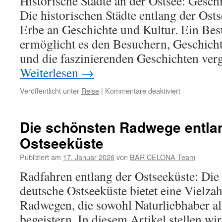
Historische Städte an der Ostsee: Gesch
Die historischen Städte entlang der Osts
Erbe an Geschichte und Kultur. Ein Bes
ermöglicht es den Besuchern, Geschicht
und die faszinierenden Geschichten ve
Weiterlesen
→
für
Veröffentlicht unter
Reise
|
Kommentare deaktiviert
Erleben
Sie
faszinierende
Die schönsten Radwege entla
historische
Ostseeküste
Städte
an
Publiziert am
17. Januar 2026
von
BAR CELONA Team
der
Ostsee
Radfahren entlang der Ostseeküste: Die
deutsche Ostseeküste bietet eine Vielz
Radwegen, die sowohl Naturliebhaber al
begeistern. In diesem Artikel stellen wi