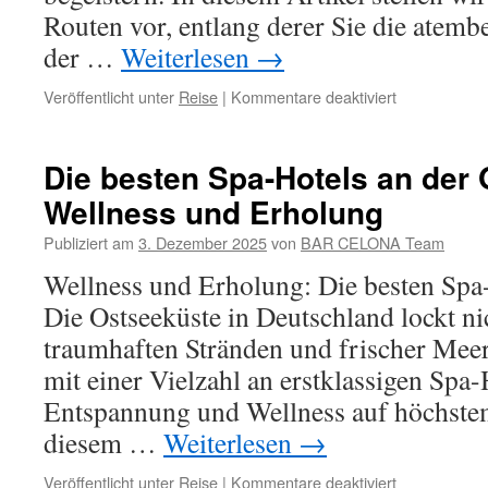
Routen vor, entlang derer Sie die atem
der …
Weiterlesen
→
für
Veröffentlicht unter
Reise
|
Kommentare deaktiviert
Die
schönsten
Radwege
Die besten Spa-Hotels an der 
entlang
Wellness und Erholung
der
Ostseeküste
Publiziert am
3. Dezember 2025
von
BAR CELONA Team
Wellness und Erholung: Die besten Spa-
Die Ostseeküste in Deutschland lockt ni
traumhaften Stränden und frischer Meer
mit einer Vielzahl an erstklassigen Spa-
Entspannung und Wellness auf höchstem
diesem …
Weiterlesen
→
für
Veröffentlicht unter
Reise
|
Kommentare deaktiviert