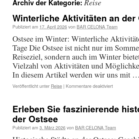
Reise
Archiv der Kategorie:
Winterliche Aktivitäten an der
Publiziert am
17. April 2026
von
BAR CELONA Team
Ostsee im Winter: Winterliche Aktivitä
Tage Die Ostsee ist nicht nur im Sommer
Reiseziel, sondern auch im Winter biete
Vielzahl von Aktivitäten und Möglichke
In diesem Artikel werden wir uns mit 
für
Veröffentlicht unter
Reise
|
Kommentare deaktiviert
Winterliche
Aktivitäten
an
Erleben Sie faszinierende hist
der
der Ostsee
Ostsee
im
Publiziert am
3. März 2026
von
BAR CELONA Team
Winter