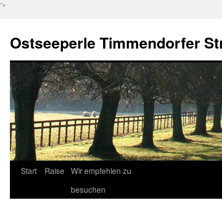
">
Ostseeperle Timmendorfer St
Zum
Start
Raise
Wir empfehlen zu
Inhalt
besuchen
springen