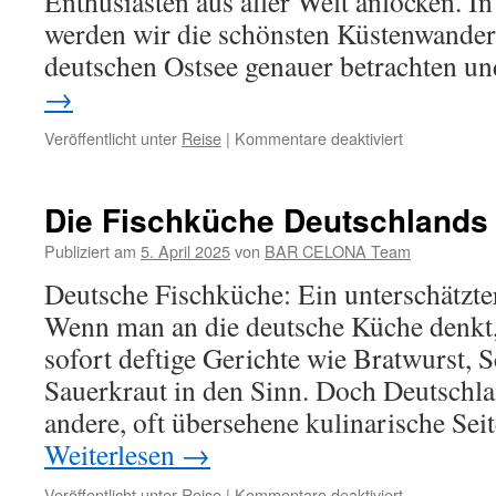
Enthusiasten aus aller Welt anlocken. In
werden wir die schönsten Küstenwander
deutschen Ostsee genauer betrachten 
→
für
Veröffentlicht unter
Reise
|
Kommentare deaktiviert
Die
schönsten
Küstenwand
Die Fischküche Deutschlands
an
der
Publiziert am
5. April 2025
von
BAR CELONA Team
deutschen
Deutsche Fischküche: Ein unterschätzte
Ostsee
Wenn man an die deutsche Küche denk
sofort deftige Gerichte wie Bratwurst,
Sauerkraut in den Sinn. Doch Deutschla
andere, oft übersehene kulinarische Sei
Weiterlesen
→
für
Veröffentlicht unter
Reise
|
Kommentare deaktiviert