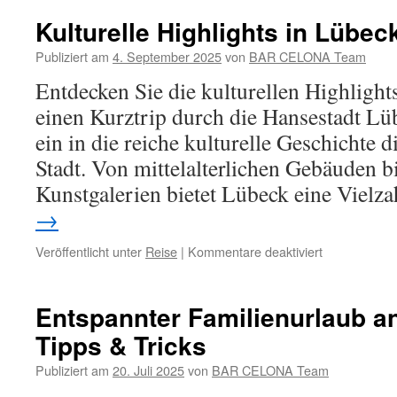
kulinarische
Entdeckungs
Kulturelle Highlights in Lübe
durch
Norddeutschl
Publiziert am
4. September 2025
von
BAR CELONA Team
Spezialitäten
Entdecken Sie die kulturellen Highlight
und
Highlights
einen Kurztrip durch die Hansestadt Lü
entdecken
ein in die reiche kulturelle Geschichte 
Stadt. Von mittelalterlichen Gebäuden 
Kunstgalerien bietet Lübeck eine Viel
→
für
Veröffentlicht unter
Reise
|
Kommentare deaktiviert
Kulturelle
Highlights
in
Entspannter Familienurlaub a
Lübeck
Tipps & Tricks
entdecken
Publiziert am
20. Juli 2025
von
BAR CELONA Team