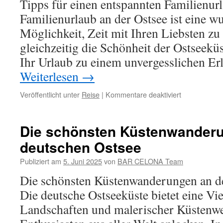
Tipps für einen entspannten Familienur
Familienurlaub an der Ostsee ist eine w
Möglichkeit, Zeit mit Ihren Liebsten zu
gleichzeitig die Schönheit der Ostseekü
Ihr Urlaub zu einem unvergesslichen Er
Weiterlesen
→
für
Veröffentlicht unter
Reise
|
Kommentare deaktiviert
Entspannter
Familienurla
an
Die schönsten Küstenwanderu
der
deutschen Ostsee
Ostsee:
Tipps
Publiziert am
5. Juni 2025
von
BAR CELONA Team
&
Tricks
Die schönsten Küstenwanderungen an de
Die deutsche Ostseeküste bietet eine V
Landschaften und malerischer Küstenwe