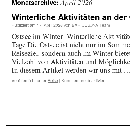
April 2026
Monatsarchive:
Winterliche Aktivitäten an der
Publiziert am
17. April 2026
von
BAR CELONA Team
Ostsee im Winter: Winterliche Aktivitä
Tage Die Ostsee ist nicht nur im Sommer
Reiseziel, sondern auch im Winter biete
Vielzahl von Aktivitäten und Möglichke
In diesem Artikel werden wir uns mit 
für
Veröffentlicht unter
Reise
|
Kommentare deaktiviert
Winterliche
Aktivitäten
an
der
Ostsee
im
Winter