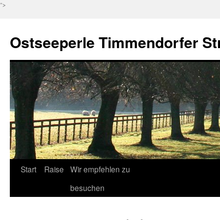
">
Ostseeperle Timmendorfer St
Zum
Start
Raise
Wir empfehlen zu
Inhalt
besuchen
springen