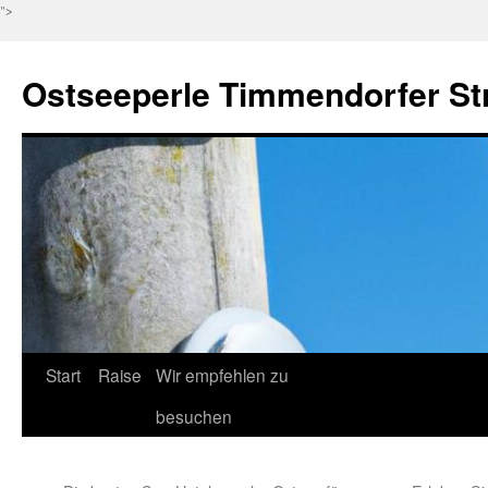
">
Ostseeperle Timmendorfer St
Zum
Start
Raise
Wir empfehlen zu
Inhalt
besuchen
springen