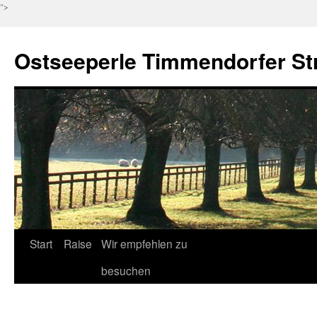
">
Ostseeperle Timmendorfer St
Zum
Start
Raise
Wir empfehlen zu
Inhalt
besuchen
springen