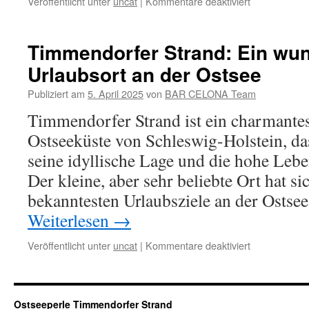
für
Veröffentlicht unter
uncat
|
Kommentare deaktiviert
Gourmet
Abend
an
Timmendorfer Strand: Ein wu
der
Urlaubsort an der Ostsee
Ostsee:
Tapas
Publiziert am
5. April 2025
von
BAR CELONA Team
&
Limousinense
Timmendorfer Strand ist ein charmante
im
Ostseeküste von Schleswig-Holstein, da
Luxuspaket
seine idyllische Lage und die hohe Lebe
Der kleine, aber sehr beliebte Ort hat s
bekanntesten Urlaubsziele an der Ostsee
Weiterlesen
→
für
Veröffentlicht unter
uncat
|
Kommentare deaktiviert
Timmendorfe
Strand:
Ein
wunderschön
Ostseeperle Timmendorfer Strand