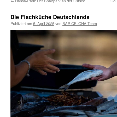
←
Hansa-Park: Der Spaßpark an der Ostsee
Gou
Die Fischküche Deutschlands
Publiziert am
5. April 2025
von
BAR CELONA Team