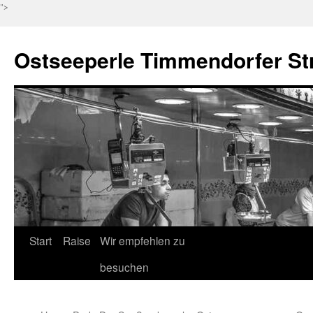
">
Ostseeperle Timmendorfer St
Zum
Start
Raise
Wir empfehlen zu
Inhalt
besuchen
springen