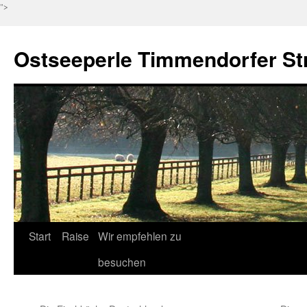
">
Ostseeperle Timmendorfer St
Zum
Start
Raise
Wir empfehlen zu
Inhalt
besuchen
springen